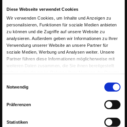
kombinieren, können Unternehmen auf den
diese Herausforderungen reagieren. Denn
Diese Webseite verwendet Cookies
durch den Einsatz hybrider Events und
Wir verwenden Cookies, um Inhalte und Anzeigen zu
digitaler Plattformen können nicht nur die
personalisieren, Funktionen für soziale Medien anbieten
Reichweite und die Kundenbindung
zu können und die Zugriffe auf unsere Website zu
gesteigert, sondern auch signifikante
analysieren. Außerdem geben wir Informationen zu Ihrer
Kosteneinsparungen realisiert werden. Und
Verwendung unserer Website an unsere Partner für
die Verbindung von starker Marke, jungen
soziale Medien, Werbung und Analysen weiter. Unsere
Kunden und digitaler Experience führt zu
Partner führen diese Informationen möglicherweise mit
neuen unerschlossenen Marktzugängen
weiteren Daten zusammen, die Sie ihnen bereitgestellt
und macht Unternehmen zukunftssicher.
haben oder die sie im Rahmen Ihrer Nutzung der Dienste
gesammelt haben.
DIGITALE EXPERIENCES SCHAFFEN EIN
Einwilligungsauswahl
NEUES MARKENERLEBNIS
Notwendig
Mit innovativen hybriden Events, Messen
und Konferenzen schafft Neyroo ein
Präferenzen
vollkommen neues Markenerlebnis im
physischen Raum und digitalen Space. Die
Ansprache und Journey der Kunden wird
Statistiken
mit hybriden Konzepten und unserer