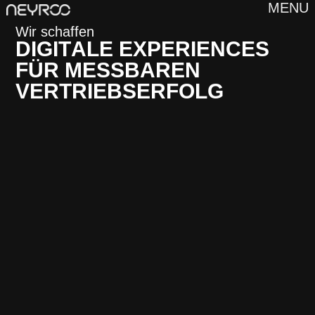
MENU
Wir schaffen
D
I
G
I
T
A
L
E
E
X
P
E
R
I
E
N
C
E
S
F
Ü
R
M
E
S
S
B
A
R
E
N
V
E
R
T
R
I
E
B
S
E
R
F
O
L
G